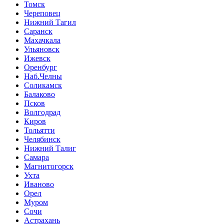
Томск
Череповец
Нижний Тагил
Саранск
Махачкала
Ульяновск
Ижевск
Оренбург
Наб.Челны
Соликамск
Балаково
Псков
Волгодрад
Киров
Тольятти
Челябинск
Нижний Талиг
Самара
Магнитогорск
Ухта
Иваново
Орел
Муром
Сочи
Астрахань