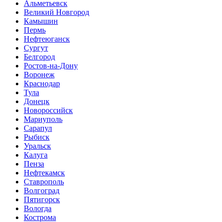
Альметьевск
Великий Новгород
Камышин
Пермь
Нефтеюганск
Сургут
Белгород
Ростов-на-Дону
Воронеж
Краснодар
Тула
Донецк
Новороссийск
Мариуполь
Сарапул
Рыбиск
Уральск
Калуга
Пенза
Нефтекамск
Ставрополь
Волгоград
Пятигорск
Вологда
Кострома